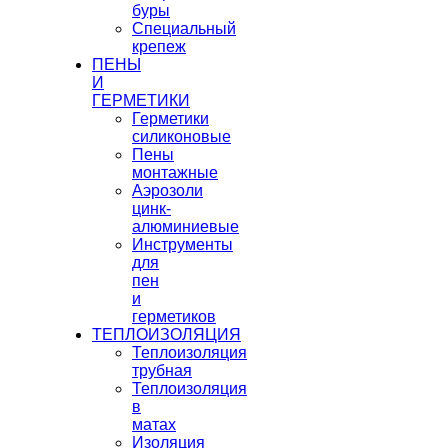
буры
Специальный
крепеж
ПЕНЫ
И
ГЕРМЕТИКИ
Герметики
силиконовые
Пены
монтажные
Аэрозоли
цинк-
алюминиевые
Инструменты
для
пен
и
герметиков
ТЕПЛОИЗОЛЯЦИЯ
Теплоизоляция
трубная
Теплоизоляция
в
матах
Изоляция