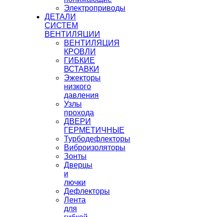
Электроприводы
ДЕТАЛИ
СИСТЕМ
ВЕНТИЛЯЦИИ
ВЕНТИЛЯЦИЯ
КРОВЛИ
ГИБКИЕ
ВСТАВКИ
Эжекторы
низкого
давления
Узлы
прохода
ДВЕРИ
ГЕРМЕТИЧНЫЕ
Турбодефлекторы
Виброизоляторы
Зонты
Дверцы
и
лючки
Дефлекторы
Лента
для