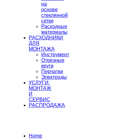
на
основе
стеклянной
сетки
Расходные
материалы
РАСХОДНИКИ
ДЛЯ
МОНТАЖА
Инструмент
Отрезные
круги
Перчатки
Электроды
УСЛУГИ:
МОНТАЖ
И
СЕРВИС
РАСПРОДАЖА
Home