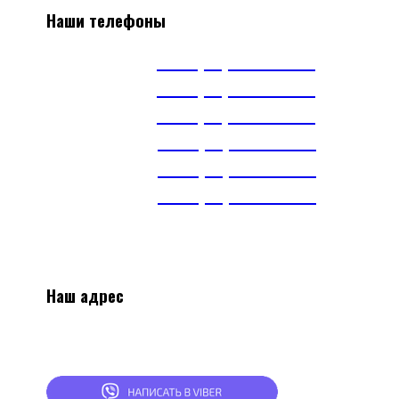
Наши телефоны
А1
+375(29) 663-65-01
А1
+375(44) 515-51-97
А1
+375(29) 393-65-01
МТС
+375(29) 703-65-01
МТС
+375(29) 899-84-52
тел.
+375(17) 360-16-30
Наш адрес
2
20024, г.Минск, ул.Асаналиева 27, 1 этаж,
комната 4
СКЛАД: г.Минск, ул.Асаналиева 27