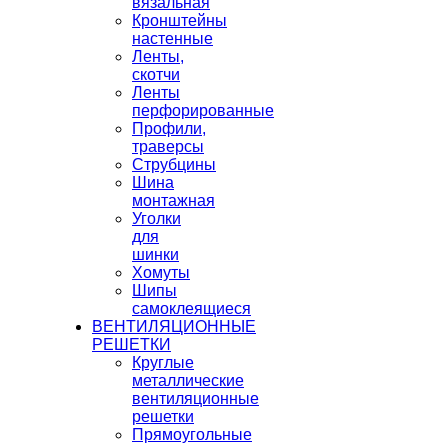
вязальная
Кронштейны
настенные
Ленты,
скотчи
Ленты
перфорированные
Профили,
траверсы
Струбцины
Шина
монтажная
Уголки
для
шинки
Хомуты
Шипы
самоклеящиеся
ВЕНТИЛЯЦИОННЫЕ
РЕШЕТКИ
Круглые
металлические
вентиляционные
решетки
Прямоугольные