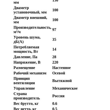
130
мм
Диаметр
100
установочный, мм
Диаметр внешний,
100
мм
Производительность,
97
м³/ч
Уровень шума,
35
дБ(А)
Потребляемая
14
мощность, Вт
Давление, Па
28
Напряжение, В
220
Размещение
Настенное
Рабочий механизм
Осевой
Принцип
Вытяжной
вентиляции
Управление
Механическое
Страна
Россия
производитель
Вес брутто, кг
0.6
Вес нетто, кг
0.5