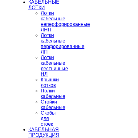
КАБЕЛЬНЫЕ
ЛОТКИ
Лотки
кабельные
неперфорированные
ЛНП
Лотки
кабельные
перфорированные
ЛП
Лотки
кабельные
лестничные
НЛ
Крышки
лотков
Полки
кабельные
Стойки
кабельные
Скобы
для
стоек
КАБЕЛЬНАЯ
ПРОДУКЦИЯ