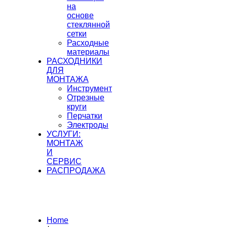
на
основе
стеклянной
сетки
Расходные
материалы
РАСХОДНИКИ
ДЛЯ
МОНТАЖА
Инструмент
Отрезные
круги
Перчатки
Электроды
УСЛУГИ:
МОНТАЖ
И
СЕРВИС
РАСПРОДАЖА
Home