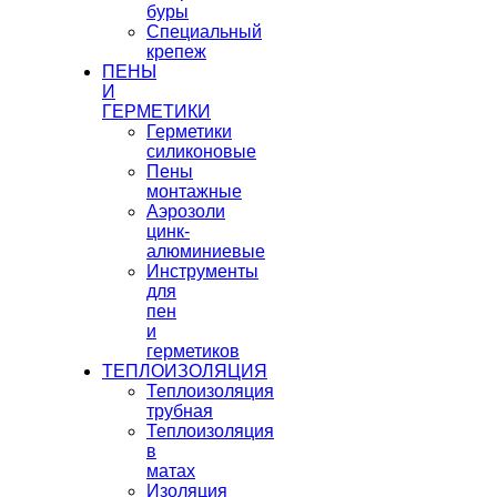
буры
Специальный
крепеж
ПЕНЫ
И
ГЕРМЕТИКИ
Герметики
силиконовые
Пены
монтажные
Аэрозоли
цинк-
алюминиевые
Инструменты
для
пен
и
герметиков
ТЕПЛОИЗОЛЯЦИЯ
Теплоизоляция
трубная
Теплоизоляция
в
матах
Изоляция