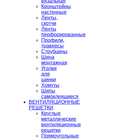
вязальная
Кронштейны
настенные
Ленты,
скотчи
Ленты
перфорированные
Профили,
траверсы
Струбцины
Шина
монтажная
Уголки
для
шинки
Хомуты
Шипы
самоклеящиеся
ВЕНТИЛЯЦИОННЫЕ
РЕШЕТКИ
Круглые
металлические
вентиляционные
решетки
Прямоугольные