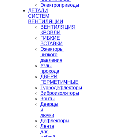
Электроприводы
ДЕТАЛИ
СИСТЕМ
ВЕНТИЛЯЦИИ
ВЕНТИЛЯЦИЯ
КРОВЛИ
ГИБКИЕ
ВСТАВКИ
Эжекторы
низкого
давления
Узлы
прохода
ДВЕРИ
ГЕРМЕТИЧНЫЕ
Турбодефлекторы
Виброизоляторы
Зонты
Дверцы
и
лючки
Дефлекторы
Лента
для