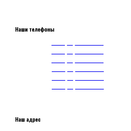
Наши телефоны
А1
+375(29) 663-65-01
А1
+375(44) 515-51-97
А1
+375(29) 393-65-01
МТС
+375(29) 703-65-01
МТС
+375(29) 899-84-52
тел.
+375(17) 360-16-30
Наш адрес