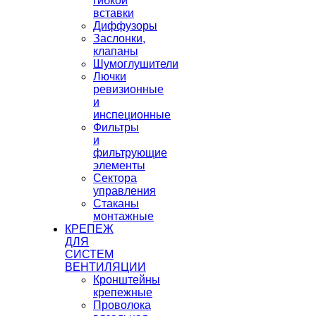
гибкой
вставки
Диффузоры
Заслонки,
клапаны
Шумоглушители
Лючки
ревизионные
и
инспеционные
Фильтры
и
фильтрующие
элементы
Сектора
управления
Стаканы
монтажные
КРЕПЕЖ
ДЛЯ
СИСТЕМ
ВЕНТИЛЯЦИИ
Кронштейны
крепежные
Проволока