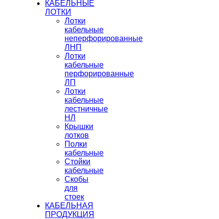
КАБЕЛЬНЫЕ
ЛОТКИ
Лотки
кабельные
неперфорированные
ЛНП
Лотки
кабельные
перфорированные
ЛП
Лотки
кабельные
лестничные
НЛ
Крышки
лотков
Полки
кабельные
Стойки
кабельные
Скобы
для
стоек
КАБЕЛЬНАЯ
ПРОДУКЦИЯ