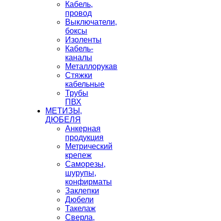
Кабель,
провод
Выключатели,
боксы
Изоленты
Кабель-
каналы
Металлорукав
Стяжки
кабельные
Трубы
ПВХ
МЕТИЗЫ,
ДЮБЕЛЯ
Анкерная
продукция
Метрический
крепеж
Саморезы,
шурупы,
конфирматы
Заклепки
Дюбели
Такелаж
Сверла,