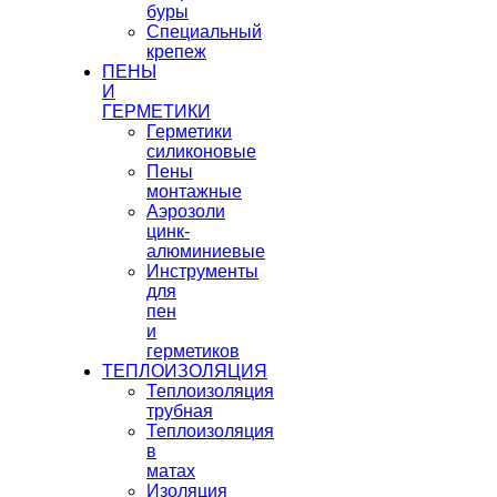
буры
Специальный
крепеж
ПЕНЫ
И
ГЕРМЕТИКИ
Герметики
силиконовые
Пены
монтажные
Аэрозоли
цинк-
алюминиевые
Инструменты
для
пен
и
герметиков
ТЕПЛОИЗОЛЯЦИЯ
Теплоизоляция
трубная
Теплоизоляция
в
матах
Изоляция