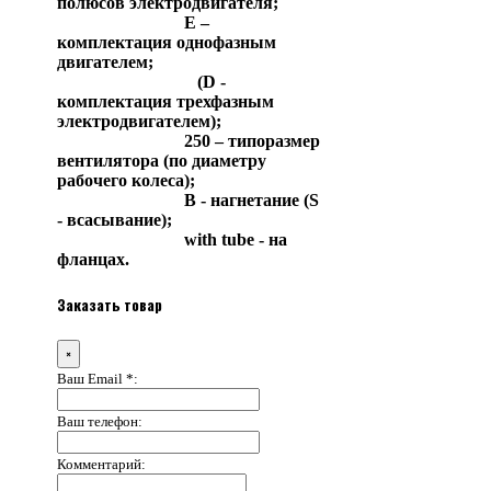
полюсов электродвигателя;
Е –
комплектация однофазным
двигателем;
(D -
комплектация трехфазным
электродвигателем);
250 – типоразмер
вентилятора (по диаметру
рабочего колеса);
B - нагнетание (S
- всасывание);
with tube - на
фланцах.
Заказать товар
×
Ваш Email *:
Ваш телефон:
Комментарий: