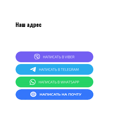
Наш адрес
2
20024, г.Минск, ул.Асаналиева 27, 1 этаж,
комната 4
СКЛАД: г.Минск, ул.Асаналиева 27