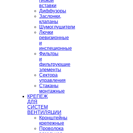
гибкой
вставки
Диффузоры
Заслонки,
клапаны
Шумоглушители
Лючки
ревизионные
и
инспеционные
Фильтры
и
фильтрующие
элементы
Сектора
управления
Стаканы
монтажные
КРЕПЕЖ
ДЛЯ
СИСТЕМ
ВЕНТИЛЯЦИИ
Кронштейны
крепежные
Проволока