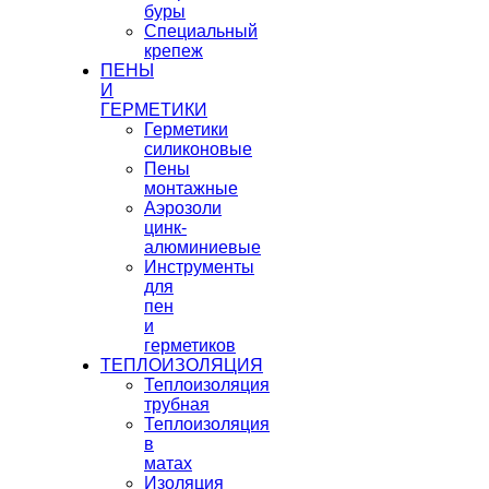
буры
Специальный
крепеж
ПЕНЫ
И
ГЕРМЕТИКИ
Герметики
силиконовые
Пены
монтажные
Аэрозоли
цинк-
алюминиевые
Инструменты
для
пен
и
герметиков
ТЕПЛОИЗОЛЯЦИЯ
Теплоизоляция
трубная
Теплоизоляция
в
матах
Изоляция