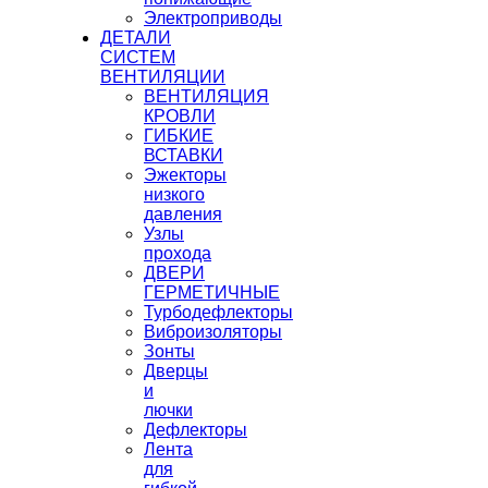
Электроприводы
ДЕТАЛИ
СИСТЕМ
ВЕНТИЛЯЦИИ
ВЕНТИЛЯЦИЯ
КРОВЛИ
ГИБКИЕ
ВСТАВКИ
Эжекторы
низкого
давления
Узлы
прохода
ДВЕРИ
ГЕРМЕТИЧНЫЕ
Турбодефлекторы
Виброизоляторы
Зонты
Дверцы
и
лючки
Дефлекторы
Лента
для