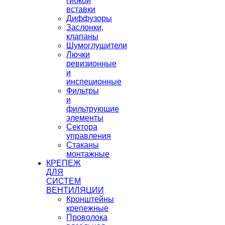
гибкой
вставки
Диффузоры
Заслонки,
клапаны
Шумоглушители
Лючки
ревизионные
и
инспеционные
Фильтры
и
фильтрующие
элементы
Сектора
управления
Стаканы
монтажные
КРЕПЕЖ
ДЛЯ
СИСТЕМ
ВЕНТИЛЯЦИИ
Кронштейны
крепежные
Проволока