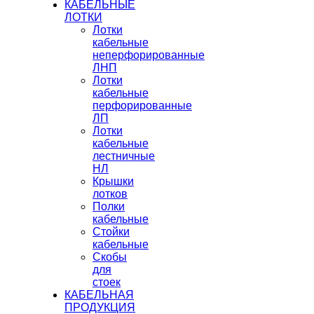
КАБЕЛЬНЫЕ
ЛОТКИ
Лотки
кабельные
неперфорированные
ЛНП
Лотки
кабельные
перфорированные
ЛП
Лотки
кабельные
лестничные
НЛ
Крышки
лотков
Полки
кабельные
Стойки
кабельные
Скобы
для
стоек
КАБЕЛЬНАЯ
ПРОДУКЦИЯ