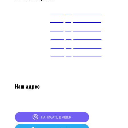
А1
+375(29) 663-65-01
А1
+375(44) 515-51-97
А1
+375(29) 393-65-01
МТС
+375(29) 703-65-01
МТС
+375(29) 899-84-52
тел.
+375(17) 360-16-30
Наш адрес
2
20024, г.Минск, ул.Асаналиева 27, 1 этаж,
комната 4
СКЛАД: г.Минск, ул.Асаналиева 27