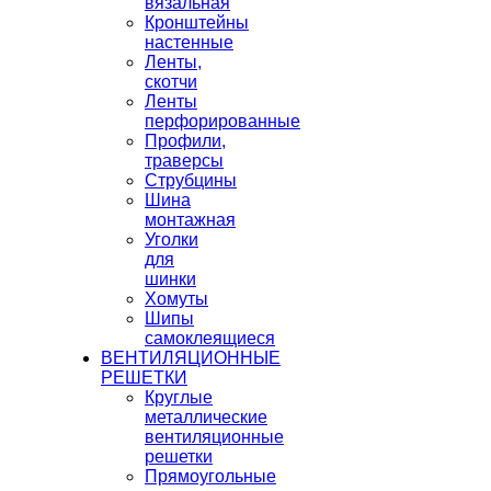
вязальная
Кронштейны
настенные
Ленты,
скотчи
Ленты
перфорированные
Профили,
траверсы
Струбцины
Шина
монтажная
Уголки
для
шинки
Хомуты
Шипы
самоклеящиеся
ВЕНТИЛЯЦИОННЫЕ
РЕШЕТКИ
Круглые
металлические
вентиляционные
решетки
Прямоугольные