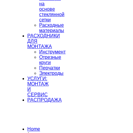
на
основе
стеклянной
сетки
Расходные
материалы
РАСХОДНИКИ
ДЛЯ
МОНТАЖА
Инструмент
Отрезные
круги
Перчатки
Электроды
УСЛУГИ:
МОНТАЖ
И
СЕРВИС
РАСПРОДАЖА
Home