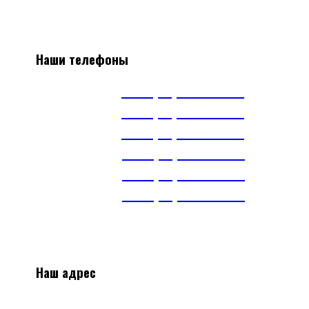
Наши телефоны
А1
+375(29) 663-65-01
А1
+375(44) 515-51-97
А1
+375(29) 393-65-01
МТС
+375(29) 703-65-01
МТС
+375(29) 899-84-52
тел.
+375(17) 360-16-30
Наш адрес
2
20024, г.Минск, ул.Асаналиева 27, 1 этаж,