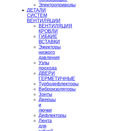
Электроприводы
ДЕТАЛИ
СИСТЕМ
ВЕНТИЛЯЦИИ
ВЕНТИЛЯЦИЯ
КРОВЛИ
ГИБКИЕ
ВСТАВКИ
Эжекторы
низкого
давления
Узлы
прохода
ДВЕРИ
ГЕРМЕТИЧНЫЕ
Турбодефлекторы
Виброизоляторы
Зонты
Дверцы
и
лючки
Дефлекторы
Лента
для