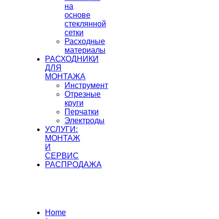
на
основе
стеклянной
сетки
Расходные
материалы
РАСХОДНИКИ
ДЛЯ
МОНТАЖА
Инструмент
Отрезные
круги
Перчатки
Электроды
УСЛУГИ:
МОНТАЖ
И
СЕРВИС
РАСПРОДАЖА
Home