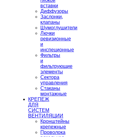
гибкой
вставки
Диффузоры
Заслонки,
клапаны
Шумоглушители
Лючки
ревизионные
и
инспеционные
Фильтры
и
фильтрующие
элементы
Сектора
управления
Стаканы
монтажные
КРЕПЕЖ
ДЛЯ
СИСТЕМ
ВЕНТИЛЯЦИИ
Кронштейны
крепежные
Проволока