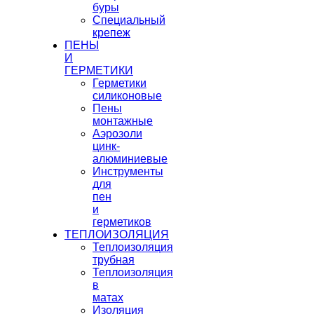
буры
Специальный
крепеж
ПЕНЫ
И
ГЕРМЕТИКИ
Герметики
силиконовые
Пены
монтажные
Аэрозоли
цинк-
алюминиевые
Инструменты
для
пен
и
герметиков
ТЕПЛОИЗОЛЯЦИЯ
Теплоизоляция
трубная
Теплоизоляция
в
матах
Изоляция