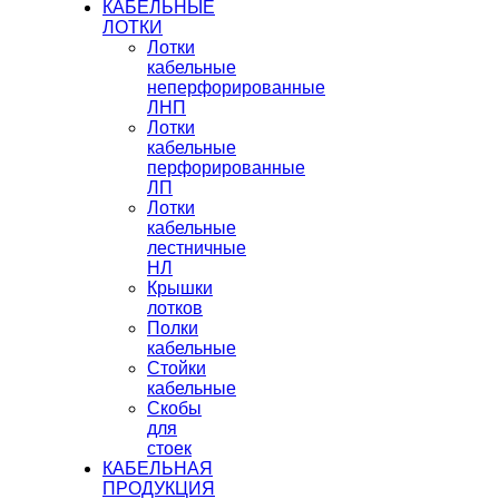
КАБЕЛЬНЫЕ
ЛОТКИ
Лотки
кабельные
неперфорированные
ЛНП
Лотки
кабельные
перфорированные
ЛП
Лотки
кабельные
лестничные
НЛ
Крышки
лотков
Полки
кабельные
Стойки
кабельные
Скобы
для
стоек
КАБЕЛЬНАЯ
ПРОДУКЦИЯ