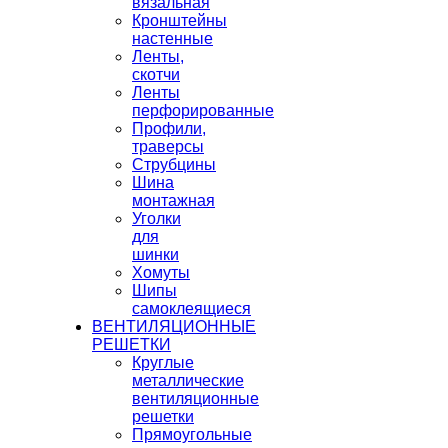
вязальная
Кронштейны
настенные
Ленты,
скотчи
Ленты
перфорированные
Профили,
траверсы
Струбцины
Шина
монтажная
Уголки
для
шинки
Хомуты
Шипы
самоклеящиеся
ВЕНТИЛЯЦИОННЫЕ
РЕШЕТКИ
Круглые
металлические
вентиляционные
решетки
Прямоугольные