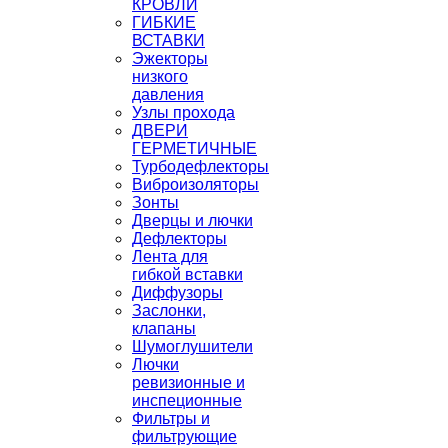
КРОВЛИ
ГИБКИЕ
ВСТАВКИ
Эжекторы
низкого
давления
Узлы прохода
ДВЕРИ
ГЕРМЕТИЧНЫЕ
Турбодефлекторы
Виброизоляторы
Зонты
Дверцы и лючки
Дефлекторы
Лента для
гибкой вставки
Диффузоры
Заслонки,
клапаны
Шумоглушители
Лючки
ревизионные и
инспеционные
Фильтры и
фильтрующие