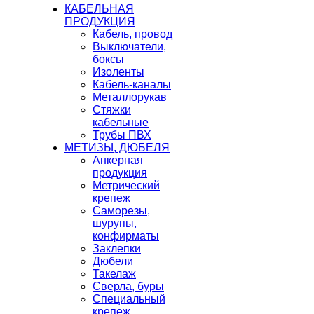
КАБЕЛЬНАЯ
ПРОДУКЦИЯ
Кабель, провод
Выключатели,
боксы
Изоленты
Кабель-каналы
Металлорукав
Стяжки
кабельные
Трубы ПВХ
МЕТИЗЫ, ДЮБЕЛЯ
Анкерная
продукция
Метрический
крепеж
Саморезы,
шурупы,
конфирматы
Заклепки
Дюбели
Такелаж
Сверла, буры
Специальный
крепеж