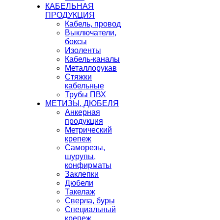
КАБЕЛЬНАЯ
ПРОДУКЦИЯ
Кабель, провод
Выключатели,
боксы
Изоленты
Кабель-каналы
Металлорукав
Стяжки
кабельные
Трубы ПВХ
МЕТИЗЫ, ДЮБЕЛЯ
Анкерная
продукция
Метрический
крепеж
Саморезы,
шурупы,
конфирматы
Заклепки
Дюбели
Такелаж
Сверла, буры
Специальный
крепеж