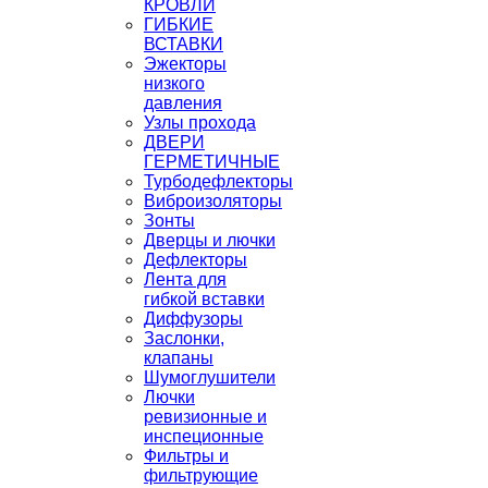
КРОВЛИ
ГИБКИЕ
ВСТАВКИ
Эжекторы
низкого
давления
Узлы прохода
ДВЕРИ
ГЕРМЕТИЧНЫЕ
Турбодефлекторы
Виброизоляторы
Зонты
Дверцы и лючки
Дефлекторы
Лента для
гибкой вставки
Диффузоры
Заслонки,
клапаны
Шумоглушители
Лючки
ревизионные и
инспеционные
Фильтры и
фильтрующие