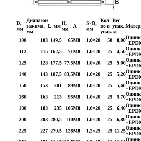
Диапазон
Кол-
Вес
D,
Н,
S×B,
зажима,
L, мм
А
во в
упак.,
Матер
мм
мм
мм
мм
упак.
кг
Оцинк
100
103
149,5
65
M8
1.0×20
50
8,00
+EPD
Оцинк
112
115
162,5
71
M8
1.0×20
25
4,50
+EPD
Оцинк
125
128
177,5
77,5
M8
1.0×20
25
5,00
+EPD
Оцинк
140
143
187,5
83,5
M8
1.0×20
25
5,20
+EPD
Оцинк
150
153
201
89
M8
1.0×20
25
5,60
+EPD
Оцинк
160
163
213
95
M8
1.0×20
25
5,70
+EPD
Оцинк
180
183
235
105
M8
1.0×20
25
6,40
+EPD
Оцинк
200
203
280,5
110
M8
1.0×20
25
6,80
+EPD
Оцинк
225
227
279,5
126
M8
1,2×25
25
11,25
+EPD
Оцинк