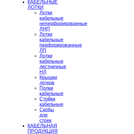
КАБЕЛЬНЫЕ
ЛОТКИ
Лотки
кабельные
неперфорированные
ЛНП
Лотки
кабельные
перфорированные
ЛП
Лотки
кабельные
лестничные
НЛ
Крышки
лотков
Полки
кабельные
Стойки
кабельные
Скобы
для
стоек
КАБЕЛЬНАЯ
ПРОДУКЦИЯ