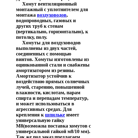
Хомут вентиляционный
монтажный с уплотнителем для
монтажа
воздуховодов
,
водопроводных, газовых и
других труб к стенам
(вертикально, горизонтально), к
потолку, полу.
Хомуты для воздуховодов
выполнены из двух частей,
соединенных с помощью
винтов.
Хомуты изготовлены из
оцинкованной стали и снабжены
амортизатором из резины.
Амортизатор устойчив к
воздействию прямых солнечных
лучей, старению, повышенной
влажности, кислотам, парам
спирта и перепадам температур,
и может использоваться в
агрессивных средах. Для
крепления к
шпильке
имеет
универсальную гайку
М8(возможна поставка хомутов с
универсальной гайкой м8/10 мм).
Так же под заказ предлагаем