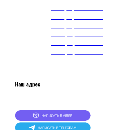
А1
+375(29) 663-65-01
А1
+375(44) 515-51-97
А1
+375(29) 393-65-01
МТС
+375(29) 703-65-01
МТС
+375(29) 899-84-52
тел.
+375(17) 360-16-30
Наш адрес
2
20024, г.Минск, ул.Асаналиева 27, 1 этаж,
комната 4
СКЛАД: г.Минск, ул.Асаналиева 27