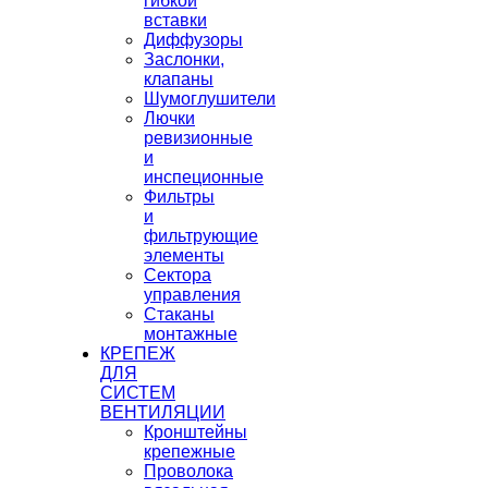
гибкой
вставки
Диффузоры
Заслонки,
клапаны
Шумоглушители
Лючки
ревизионные
и
инспеционные
Фильтры
и
фильтрующие
элементы
Сектора
управления
Стаканы
монтажные
КРЕПЕЖ
ДЛЯ
СИСТЕМ
ВЕНТИЛЯЦИИ
Кронштейны
крепежные
Проволока