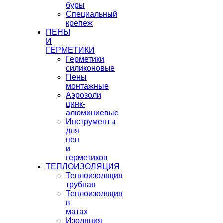
буры
Специальный
крепеж
ПЕНЫ
И
ГЕРМЕТИКИ
Герметики
силиконовые
Пены
монтажные
Аэрозоли
цинк-
алюминиевые
Инструменты
для
пен
и
герметиков
ТЕПЛОИЗОЛЯЦИЯ
Теплоизоляция
трубная
Теплоизоляция
в
матах
Изоляция