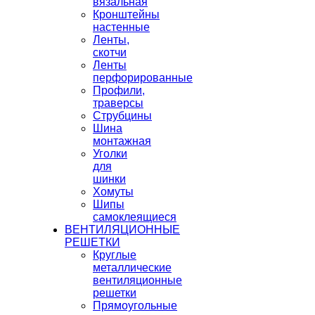
вязальная
Кронштейны
настенные
Ленты,
скотчи
Ленты
перфорированные
Профили,
траверсы
Струбцины
Шина
монтажная
Уголки
для
шинки
Хомуты
Шипы
самоклеящиеся
ВЕНТИЛЯЦИОННЫЕ
РЕШЕТКИ
Круглые
металлические
вентиляционные
решетки
Прямоугольные