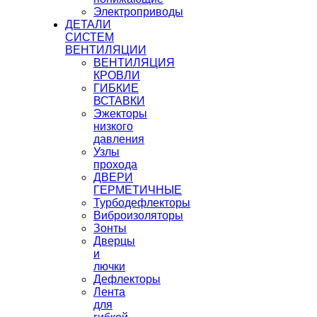
Электроприводы
ДЕТАЛИ
СИСТЕМ
ВЕНТИЛЯЦИИ
ВЕНТИЛЯЦИЯ
КРОВЛИ
ГИБКИЕ
ВСТАВКИ
Эжекторы
низкого
давления
Узлы
прохода
ДВЕРИ
ГЕРМЕТИЧНЫЕ
Турбодефлекторы
Виброизоляторы
Зонты
Дверцы
и
лючки
Дефлекторы
Лента
для