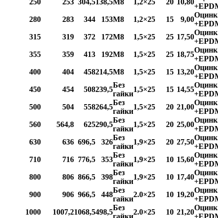
250
253
304,5
138,5
M8
1,2×25
20
10,80
+EPD
Оцинк
280
283
344
153
M8
1,2×25
15
9,00
+EPD
Оцинк
315
319
372
172
M8
1,5×25
25
17,50
+EPD
Оцинк
355
359
413
192
M8
1,5×25
25
18,75
+EPD
Оцинк
400
404
458
214,5
M8
1,5×25
15
13,20
+EPD
Без
Оцинк
450
454
508
239,5
1,5×25
15
14,55
гайки
+EPD
Без
Оцинк
500
504
558
264,5
1,5×25
20
21,00
гайки
+EPD
Без
Оцинк
560
564,8
625
290,5
1,5×25
20
25,00
гайки
+EPD
Без
Оцинк
630
636
696,5
326
1,9×25
20
27,50
гайки
+EPD
Без
Оцинк
710
716
776,5
353
1,9×25
10
15,60
гайки
+EPD
Без
Оцинк
800
806
866,5
398
1,9×25
10
17,40
гайки
+EPD
Без
Оцинк
900
906
966,5
448
2.0×25
10
19,20
гайки
+EPD
Без
Оцинк
1000
1007,2
1068,5
498,5
2.0×25
10
21,20
гайки
+EPD