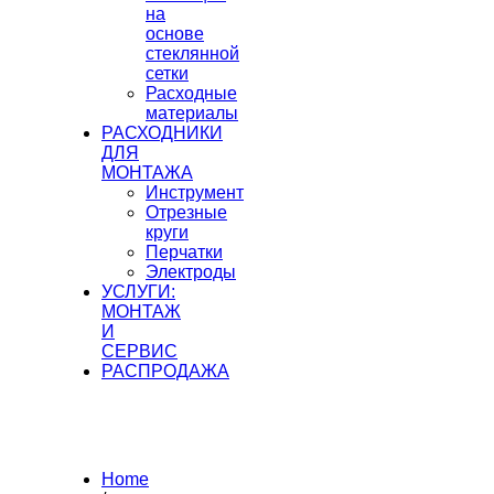
на
основе
стеклянной
сетки
Расходные
материалы
РАСХОДНИКИ
ДЛЯ
МОНТАЖА
Инструмент
Отрезные
круги
Перчатки
Электроды
УСЛУГИ:
МОНТАЖ
И
СЕРВИС
РАСПРОДАЖА
Home