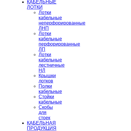
КАБЕЛЬНЫЕ
ЛОТКИ
Лотки
кабельные
неперфорированные
ЛНП
Лотки
кабельные
перфорированные
ЛП
Лотки
кабельные
лестничные
НЛ
Крышки
лотков
Полки
кабельные
Стойки
кабельные
Скобы
для
стоек
КАБЕЛЬНАЯ
ПРОДУКЦИЯ