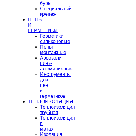
буры
Специальный
крепеж
ПЕНЫ
И
ГЕРМЕТИКИ
Герметики
силиконовые
Пены
монтажные
Аэрозоли
цинк-
алюминиевые
Инструменты
для
пен
и
герметиков
ТЕПЛОИЗОЛЯЦИЯ
Теплоизоляция
трубная
Теплоизоляция
в
матах
Изоляция