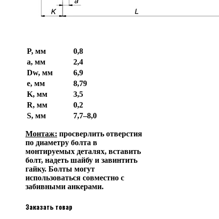
Обозначение
Значение
P, мм
0,8
a, мм
2,4
Dw, мм
6,9
e, мм
8,79
K, мм
3,5
R, мм
0,2
S, мм
7,7–8,0
Монтаж:
просверлить отверстия
по диаметру болта в
монтируемых деталях, вставить
болт, надеть шайбу и завинтить
гайку. Болты могут
использоваться совместно с
забивными анкерами.
Заказать товар