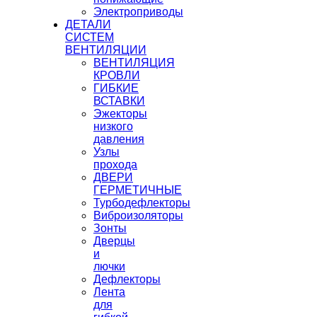
Электроприводы
ДЕТАЛИ
СИСТЕМ
ВЕНТИЛЯЦИИ
ВЕНТИЛЯЦИЯ
КРОВЛИ
ГИБКИЕ
ВСТАВКИ
Эжекторы
низкого
давления
Узлы
прохода
ДВЕРИ
ГЕРМЕТИЧНЫЕ
Турбодефлекторы
Виброизоляторы
Зонты
Дверцы
и
лючки
Дефлекторы
Лента
для