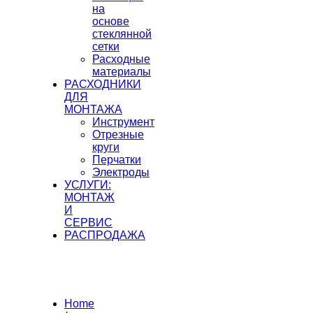
на
основе
стеклянной
сетки
Расходные
материалы
РАСХОДНИКИ
ДЛЯ
МОНТАЖА
Инструмент
Отрезные
круги
Перчатки
Электроды
УСЛУГИ:
МОНТАЖ
И
СЕРВИС
РАСПРОДАЖА
Home