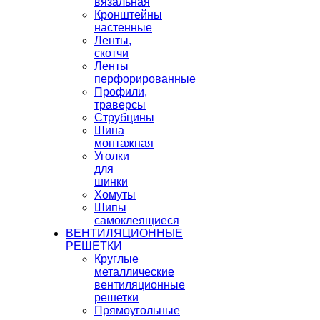
вязальная
Кронштейны
настенные
Ленты,
скотчи
Ленты
перфорированные
Профили,
траверсы
Струбцины
Шина
монтажная
Уголки
для
шинки
Хомуты
Шипы
самоклеящиеся
ВЕНТИЛЯЦИОННЫЕ
РЕШЕТКИ
Круглые
металлические
вентиляционные
решетки
Прямоугольные