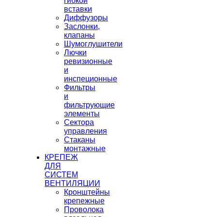
гибкой
вставки
Диффузоры
Заслонки,
клапаны
Шумоглушители
Лючки
ревизионные
и
инспеционные
Фильтры
и
фильтрующие
элементы
Сектора
управления
Стаканы
монтажные
КРЕПЕЖ
ДЛЯ
СИСТЕМ
ВЕНТИЛЯЦИИ
Кронштейны
крепежные
Проволока