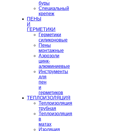
буры
Специальный
крепеж
ПЕНЫ
И
ГЕРМЕТИКИ
Герметики
силиконовые
Пены
монтажные
Аэрозоли
цинк-
алюминиевые
Инструменты
для
пен
и
герметиков
ТЕПЛОИЗОЛЯЦИЯ
Теплоизоляция
трубная
Теплоизоляция
в
матах
Изоляция