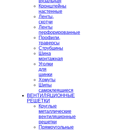
вязальная
Кронштейны
настенные
Ленты,
скотчи
Ленты
перфорированные
Профили,
траверсы
Струбцины
Шина
монтажная
Уголки
для
шинки
Хомуты
Шипы
самоклеящиеся
ВЕНТИЛЯЦИОННЫЕ
РЕШЕТКИ
Круглые
металлические
вентиляционные
решетки
Прямоугольные