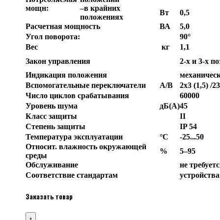
мощн:
–в крайних
Вт
0,5
положениях
Расчетная мощность
ВА
5,0
Угол поворота:
90°
Вес
кг
1,1
Закон управления
2-х и 3-х 
Индикация положения
механическ
Вспомогательные переключатели
А/В
2х3 (1,5) /2
Число циклов срабатывания
60000
Уровень шума
дБ(А)
45
Класс защиты
II
Степень защиты
IP 54
Температура эксплуатации
°С
-25...50
Относит. влажность окружающей
%
5–95
среды
Обслуживание
не требует
Соответствие стандартам
устройства
Заказать товар
×