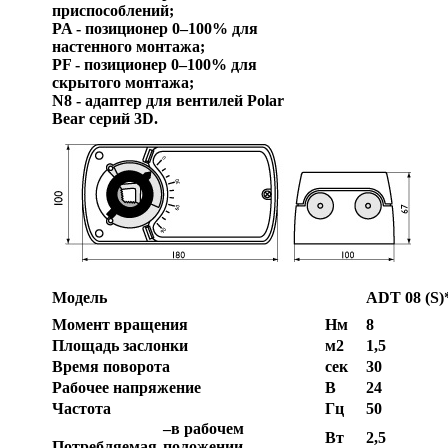
приспособлений;
PA - позиционер 0–100% для
настенного монтажа;
PF - позиционер 0–100% для
скрытого монтажа;
N8 - адаптер для вентилей Polar
Bear серий 3D.
Модель
ADT 08 (S)
Момент вращения
Нм
8
Площадь заслонки
м2
1,5
Время поворота
сек
30
Рабочее напряжение
В
24
Частота
Гц
50
–в рабочем
Вт
2,5
Потребляемая
положении