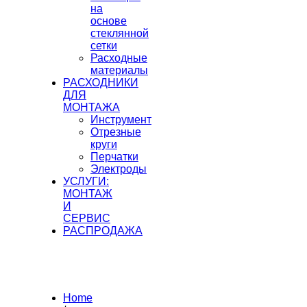
на
основе
стеклянной
сетки
Расходные
материалы
РАСХОДНИКИ
ДЛЯ
МОНТАЖА
Инструмент
Отрезные
круги
Перчатки
Электроды
УСЛУГИ:
МОНТАЖ
И
СЕРВИС
РАСПРОДАЖА
Home