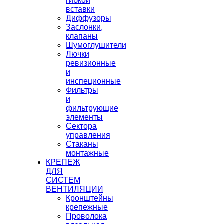
гибкой
вставки
Диффузоры
Заслонки,
клапаны
Шумоглушители
Лючки
ревизионные
и
инспеционные
Фильтры
и
фильтрующие
элементы
Сектора
управления
Стаканы
монтажные
КРЕПЕЖ
ДЛЯ
СИСТЕМ
ВЕНТИЛЯЦИИ
Кронштейны
крепежные
Проволока