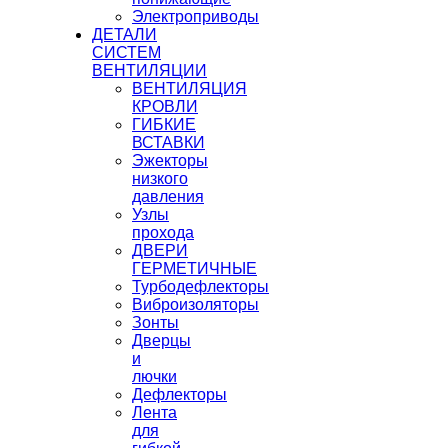
Электроприводы
ДЕТАЛИ
СИСТЕМ
ВЕНТИЛЯЦИИ
ВЕНТИЛЯЦИЯ
КРОВЛИ
ГИБКИЕ
ВСТАВКИ
Эжекторы
низкого
давления
Узлы
прохода
ДВЕРИ
ГЕРМЕТИЧНЫЕ
Турбодефлекторы
Виброизоляторы
Зонты
Дверцы
и
лючки
Дефлекторы
Лента
для