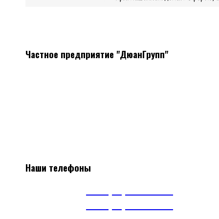
Частное предприятие "ДюанГрупп"
Системы вентиляции
Мы поставляем все необходимое оборудование, а так же
материалы для монтажа систем вентиляции
Наличие, отличные цены, скидки постоянным клиентам.
Наши телефоны
А1
+375(29) 663-65-01
А1
+375(44) 515-51-97