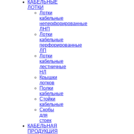
КАБЕЛЬНЫЕ
ЛОТКИ
Лотки
кабельные
неперфорированные
ЛНП
Лотки
кабельные
перфорированные
ЛП
Лотки
кабельные
лестничные
НЛ
Крышки
лотков
Полки
кабельные
Стойки
кабельные
Скобы
для
стоек
КАБЕЛЬНАЯ
ПРОДУКЦИЯ