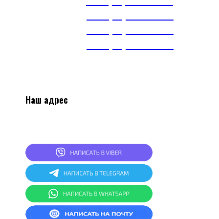
А1
+375(29) 393-65-01
МТС
+375(29) 703-65-01
МТС
+375(29) 899-84-52
тел.
+375(17) 360-16-30
Наш адрес
2
20024, г.Минск, ул.Асаналиева 27, 1 этаж,
комната 4
СКЛАД: г.Минск, ул.Асаналиева 27