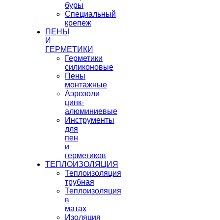
буры
Специальный
крепеж
ПЕНЫ
И
ГЕРМЕТИКИ
Герметики
силиконовые
Пены
монтажные
Аэрозоли
цинк-
алюминиевые
Инструменты
для
пен
и
герметиков
ТЕПЛОИЗОЛЯЦИЯ
Теплоизоляция
трубная
Теплоизоляция
в
матах
Изоляция