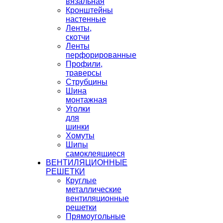
вязальная
Кронштейны
настенные
Ленты,
скотчи
Ленты
перфорированные
Профили,
траверсы
Струбцины
Шина
монтажная
Уголки
для
шинки
Хомуты
Шипы
самоклеящиеся
ВЕНТИЛЯЦИОННЫЕ
РЕШЕТКИ
Круглые
металлические
вентиляционные
решетки
Прямоугольные