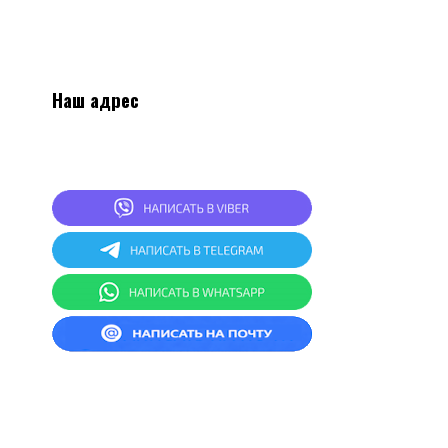
Наш адрес
2
20024, г.Минск, ул.Асаналиева 27, 1 этаж,
комната 4
СКЛАД: г.Минск, ул.Асаналиева 27