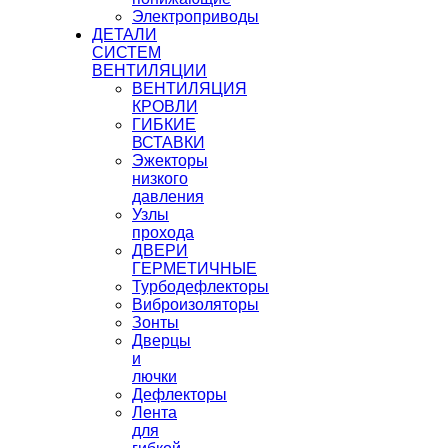
Электроприводы
ДЕТАЛИ
СИСТЕМ
ВЕНТИЛЯЦИИ
ВЕНТИЛЯЦИЯ
КРОВЛИ
ГИБКИЕ
ВСТАВКИ
Эжекторы
низкого
давления
Узлы
прохода
ДВЕРИ
ГЕРМЕТИЧНЫЕ
Турбодефлекторы
Виброизоляторы
Зонты
Дверцы
и
лючки
Дефлекторы
Лента
для