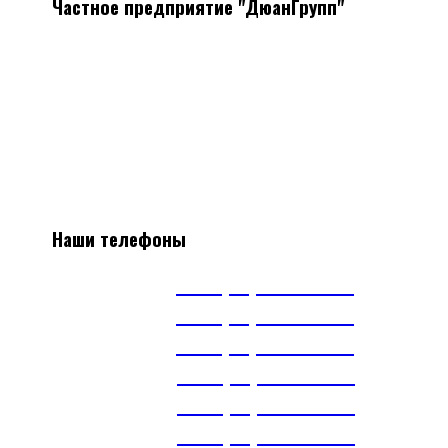
Частное предприятие "ДюанГрупп"
Системы вентиляции
Мы поставляем все необходимое оборудование, а так же
материалы для монтажа систем вентиляции
Наличие, отличные цены, скидки постоянным клиентам.
Наши телефоны
А1
+375(29) 663-65-01
А1
+375(44) 515-51-97
А1
+375(29) 393-65-01
МТС
+375(29) 703-65-01
МТС
+375(29) 899-84-52
тел.
+375(17) 360-16-30