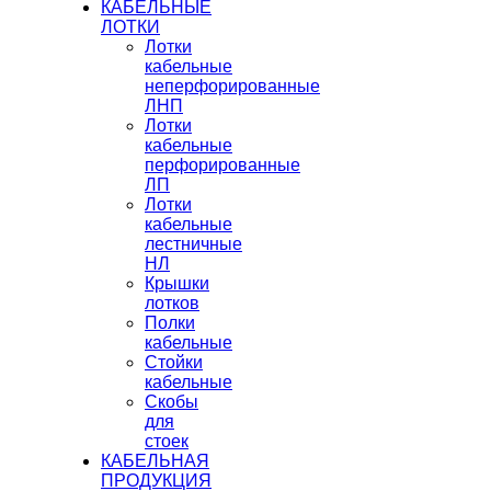
КАБЕЛЬНЫЕ
ЛОТКИ
Лотки
кабельные
неперфорированные
ЛНП
Лотки
кабельные
перфорированные
ЛП
Лотки
кабельные
лестничные
НЛ
Крышки
лотков
Полки
кабельные
Стойки
кабельные
Скобы
для
стоек
КАБЕЛЬНАЯ
ПРОДУКЦИЯ