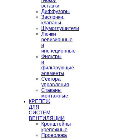
гибкой
вставки
Диффузоры
Заслонки,
клапаны
Шумоглушители
Лючки
ревизионные
и
инспеционные
Фильтры
и
фильтрующие
элементы
Сектора
управления
Стаканы
монтажные
КРЕПЕЖ
ДЛЯ
СИСТЕМ
ВЕНТИЛЯЦИИ
Кронштейны
крепежные
Проволока