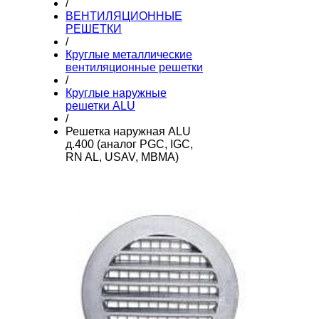
/
ВЕНТИЛЯЦИОННЫЕ
РЕШЕТКИ
/
Круглые металлические
вентиляционные решетки
/
Круглые наружные
решетки ALU
/
Решетка наружная ALU
д.400 (аналог PGC, IGC,
RN AL, USAV, МВМА)