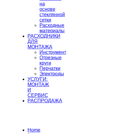
на
основе
стеклянной
сетки
Расходные
материалы
РАСХОДНИКИ
ДЛЯ
МОНТАЖА
Инструмент
Отрезные
круги
Перчатки
Электроды
УСЛУГИ:
МОНТАЖ
И
СЕРВИС
РАСПРОДАЖА
Home