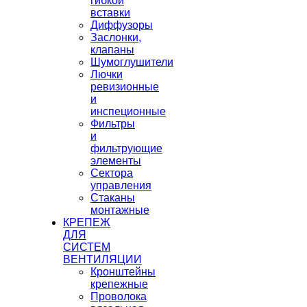
гибкой
вставки
Диффузоры
Заслонки,
клапаны
Шумоглушители
Лючки
ревизионные
и
инспеционные
Фильтры
и
фильтрующие
элементы
Сектора
управления
Стаканы
монтажные
КРЕПЕЖ
ДЛЯ
СИСТЕМ
ВЕНТИЛЯЦИИ
Кронштейны
крепежные
Проволока