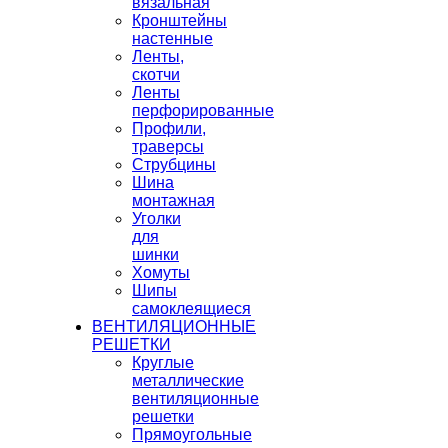
вязальная
Кронштейны
настенные
Ленты,
скотчи
Ленты
перфорированные
Профили,
траверсы
Струбцины
Шина
монтажная
Уголки
для
шинки
Хомуты
Шипы
самоклеящиеся
ВЕНТИЛЯЦИОННЫЕ
РЕШЕТКИ
Круглые
металлические
вентиляционные
решетки
Прямоугольные