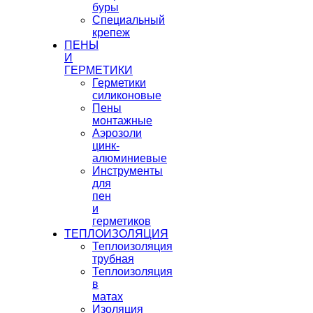
буры
Специальный
крепеж
ПЕНЫ
И
ГЕРМЕТИКИ
Герметики
силиконовые
Пены
монтажные
Аэрозоли
цинк-
алюминиевые
Инструменты
для
пен
и
герметиков
ТЕПЛОИЗОЛЯЦИЯ
Теплоизоляция
трубная
Теплоизоляция
в
матах
Изоляция