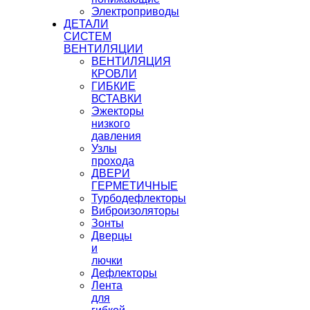
Электроприводы
ДЕТАЛИ
СИСТЕМ
ВЕНТИЛЯЦИИ
ВЕНТИЛЯЦИЯ
КРОВЛИ
ГИБКИЕ
ВСТАВКИ
Эжекторы
низкого
давления
Узлы
прохода
ДВЕРИ
ГЕРМЕТИЧНЫЕ
Турбодефлекторы
Виброизоляторы
Зонты
Дверцы
и
лючки
Дефлекторы
Лента
для