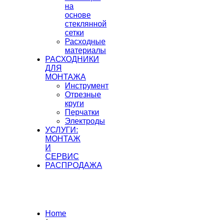
на
основе
стеклянной
сетки
Расходные
материалы
РАСХОДНИКИ
ДЛЯ
МОНТАЖА
Инструмент
Отрезные
круги
Перчатки
Электроды
УСЛУГИ:
МОНТАЖ
И
СЕРВИС
РАСПРОДАЖА
Home