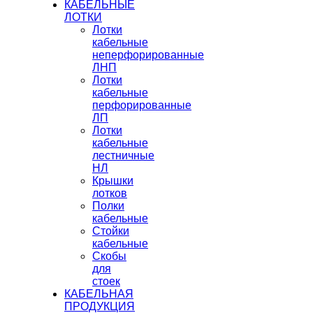
КАБЕЛЬНЫЕ
ЛОТКИ
Лотки
кабельные
неперфорированные
ЛНП
Лотки
кабельные
перфорированные
ЛП
Лотки
кабельные
лестничные
НЛ
Крышки
лотков
Полки
кабельные
Стойки
кабельные
Скобы
для
стоек
КАБЕЛЬНАЯ
ПРОДУКЦИЯ